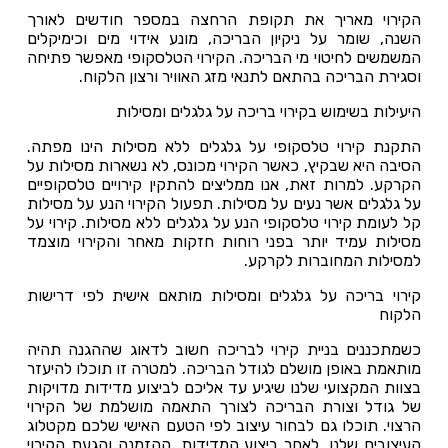
הקירוי מאריך את תקופת הרחצה במספר חודשים לאורך
השנה, שומר על ניקיון הבריכה, מונע אידוי מים וכימיקלים
המשמשים לחיטוי מי הבריכה. הקירוי הטלסקופי מאפשר פתיחה
וסגירת הבריכה בהתאם לתנאי מזג האוויר ורצון הלקוח.
היעילות בשימוש בקירוי בריכה על גלגלים ומסילות
התקנת קירוי טלסקופי על גלגלים ללא מסילות הינו מפתה.
הסיבה היא שבקיץ, כאשר הקירוי מכונס, לא נשארות מסילות על
הקרקע. למרות זאת, אנו ממליצים להתקין קירויים טלסקופיים
על גלגלים אשר נעים על מסילות. תפעול הקירוי הנע על מסילות
קל לעומת קירוי טלסקופי הנע על גלגלים ללא מסילות. קירוי על
מסילות עמיד יותר בפני רוחות חזקות מאחר והקירוי מוצמד
למסילות המחוברות לקרקע.
קירוי בריכה על גלגלים ומסילות מותאם אישית לפי דרישות
הלקוח
כשמתכננים בניית קירוי לבריכה חשוב לדאוג שההגנה תהיה
מותאמת באופן מושלם לגודל הבריכה. למטרה זו תוכלו להיעזר
בצוות המקצועי שלנו שיגיע עד אליכם לביצוע מדידות מדויקות
של גודל וצורת הבריכה לצורך התאמה מושלמת של הקירוי
הרצוי. תוכלו גם לבחור עיצוב לפי הטעם האישי שלכם מקטלוג
העיצובים שלנו. לאחר ביצוע המדידות, ההזמנה והגעת הקירוי