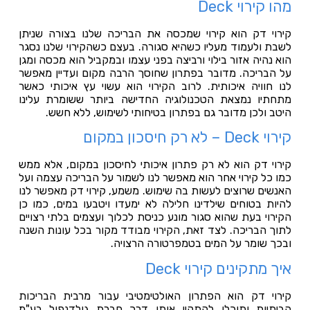
מהו קירוי
Deck
קירוי דק הוא קירוי שמכסה את הבריכה שלנו בצורה שניתן
לשבת ולעמוד מעליו כשהיא סגורה. בעצם כשהקירוי שלנו נסגר
הוא נהיה אזור בילוי ורביצה בפני עצמו ובמקביל הוא מכסה ומגן
על הבריכה. מדובר בפתרון שחוסך הרבה מקום ועדיין מאפשר
לנו חוויה איכותית. לרוב הקירוי הוא עשוי עץ איכותי כאשר
מתחתיו נמצאת הטכנולוגיה החדישה ביותר ששומרת עלינו
היטב ולכן מדובר גם בפתרון בטיחותי לשימוש, ללא חשש.
קירוי
Deck
– לא רק חיסכון במקום
קירוי דק הוא לא רק פתרון איכותי לחיסכון במקום, אלא ממש
כמו כל קירוי אחר הוא מאפשר לנו לשמור על הבריכה עצמה ועל
האנשים שרוצים לעשות בה שימוש. משמע, קירוי דק מאפשר לנו
להיות בטוחים שילדינו חלילה לא ימעדו ויטבעו במים, כמו כן
הקירוי בעת שהוא סגור מונע כניסת לכלוך ועצמים בלתי רצויים
לתוך הבריכה. לצד זאת, הקירוי מבודד מקור בכל עונות השנה
ובכך שומר על המים בטמפרטורה הרצויה.
איך מתקינים קירוי
Deck
קירוי דק הוא הפתרון האולטימטיבי עבור מרבית הבריכות
הביתיות ותוכלו להתקין אותו דרך חברת גולדנפול בע"מ